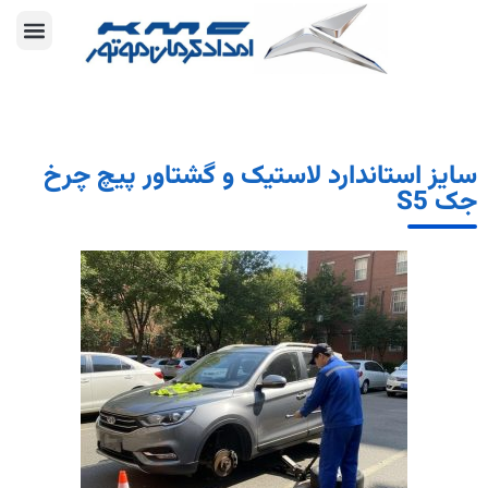
سایز استاندارد لاستیک و گشتاور پیچ چرخ
جک S5