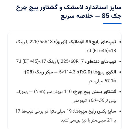
سایز استاندارد لاستیک و گشتاور پیچ چرخ
جک S5 — خلاصه سریع
تیپ‌های رایج S5 اتوماتیک (توربو):
225/55R18 با رینگ
18×7J (ET≈45)
تیپ‌های دنده‌ای:
225/60R17 با رینگ 17×7J (ET≈45)
الگوی پیچ‌ها (P.C.D):
5×114.3 —
مرکز رینگ (CB):
≈67.1 میلی‌متر
گشتاور بستن پیچ چرخ:
110 نیوتن‌متر (N·m) —
ریتورک
پس از 50–100 کیلومتر
سایز بکس رایج مهره‌ها:
19 میلی‌متر؛ در برخی تیپ‌ها 17
یا 21 میلی‌متر را نیز بررسی کنید