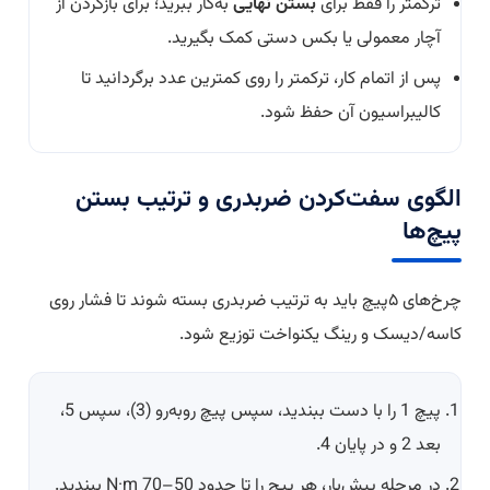
ترکمتر را فقط برای
بستن نهایی
به‌کار ببرید؛ برای بازکردن از
آچار معمولی یا بکس دستی کمک بگیرید.
پس از اتمام کار، ترکمتر را روی کمترین عدد برگردانید تا
کالیبراسیون آن حفظ شود.
الگوی سفت‌کردن ضربدری و ترتیب بستن
پیچ‌ها
چرخ‌های ۵پیچ باید به ترتیب ضربدری بسته شوند تا فشار روی
کاسه/دیسک و رینگ یکنواخت توزیع شود.
پیچ 1 را با دست ببندید، سپس پیچ روبه‌رو (3)، سپس 5،
بعد 2 و در پایان 4.
در مرحله پیش‌بار، هر پیچ را تا حدود 50–70 N·m ببندید.