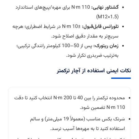
گشتاور نهایی:
110 N·m برای مهره/پیچ‌های استاندارد
(M12×1.5)
تلورانس قابل‌قبول:
±10 N·m در شرایط اضطراری؛ هرچه
سریع‌تر به مقدار دقیق اصلاح شود.
زمان ریتورک:
پس از 50–100 کیلومتر رانندگی ترکیبی؛
به‌ترتیب ضربدری تکرار شود.
نکات ایمنی استفاده از آچار ترکمتر
محدوده ترکمتر را بین 40 تا 200 N·m انتخاب کنید تا دقت
110 N·m تضمین شود.
سَرنک بکس مناسب (معمولاً 19 میلی‌متر) و سالم
استفاده کنید تا به مهره‌ها آسیب نرسد.