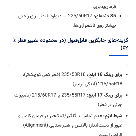
فرمان‌پذیری.
S5 دنده‌ای:
225/60R17 — دیواره بلندتر برای راحتی
بیشتر روی ناهمواری‌ها.
گزینه‌های جایگزین قابل‌قبول (در محدوده تغییر قطر ≤
۲٪)
برای رینگ 18 اینچ:
235/50R18 (قطر کمی کوچک‌تر)،
215/55R18 (اندکی نرم‌تر)
برای رینگ 17 اینچ:
235/55R17 یا 215/60R17 (تغییرات
جزئی در قطر)
شرط لازم:
عدم تماس با گلگیر/کمک‌فنر در فرمان کامل و
عبور از دست‌انداز؛ بالانس و هم‌راستایی (Alignment)
الزامی است.