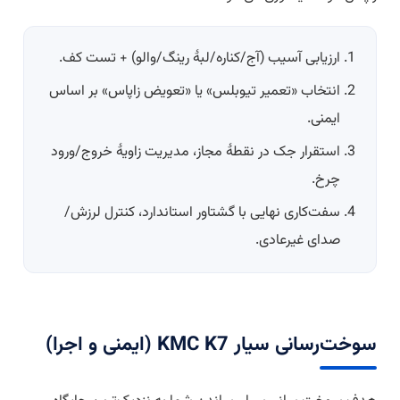
ارزیابی آسیب (آج/کناره/لبهٔ رینگ/والو) + تست کف.
انتخاب «تعمیر تیوبلس» یا «تعویض زاپاس» بر اساس
ایمنی.
استقرار جک در نقطهٔ مجاز، مدیریت زاویهٔ خروج/ورود
چرخ.
سفت‌کاری نهایی با گشتاور استاندارد، کنترل لرزش/
صدای غیرعادی.
سوخت‌رسانی سیار KMC K7 (ایمنی و اجرا)