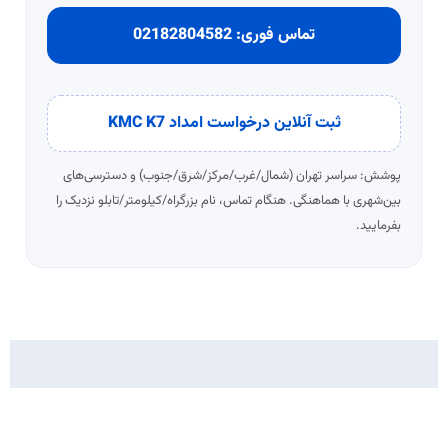
تماس فوری:
02182804582
ثبت آنلاین درخواست امداد KMC K7
پوشش: سراسر تهران (شمال/غرب/مرکز/شرق/جنوب) و دسترسی‌های
بین‌شهری با هماهنگی. هنگام تماس، نام بزرگراه/کیلومتر/تابلو نزدیک را
بفرمایید.