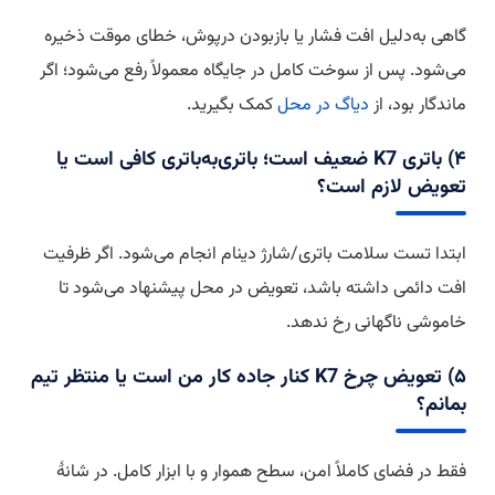
گاهی به‌دلیل افت فشار یا بازبودن درپوش، خطای موقت ذخیره
می‌شود. پس از سوخت کامل در جایگاه معمولاً رفع می‌شود؛ اگر
ماندگار بود، از
دیاگ در محل
کمک بگیرید.
۴) باتری K7 ضعیف است؛ باتری‌به‌باتری کافی است یا
تعویض لازم است؟
ابتدا تست سلامت باتری/شارژ دینام انجام می‌شود. اگر ظرفیت
افت دائمی داشته باشد، تعویض در محل پیشنهاد می‌شود تا
خاموشی ناگهانی رخ ندهد.
۵) تعویض چرخ K7 کنار جاده کار من است یا منتظر تیم
بمانم؟
فقط در فضای کاملاً امن، سطح هموار و با ابزار کامل. در شانهٔ