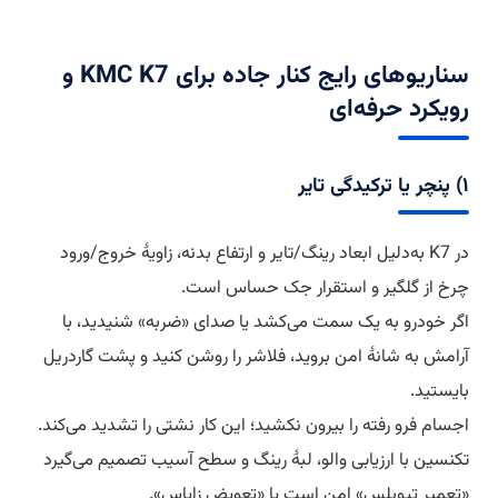
سناریوهای رایج کنار جاده برای KMC K7 و
رویکرد حرفه‌ای
۱) پنچر یا ترکیدگی تایر
در K7 به‌دلیل ابعاد رینگ/تایر و ارتفاع بدنه، زاویهٔ خروج/ورود
چرخ از گلگیر و استقرار جک حساس است.
اگر خودرو به یک سمت می‌کشد یا صدای «ضربه» شنیدید، با
آرامش به شانهٔ امن بروید، فلاشر را روشن کنید و پشت گاردریل
بایستید.
اجسام فرو رفته را بیرون نکشید؛ این کار نشتی را تشدید می‌کند.
تکنسین با ارزیابی والو، لبهٔ رینگ و سطح آسیب تصمیم می‌گیرد
«تعمیر تیوبلس» امن است یا «تعویض زاپاس».