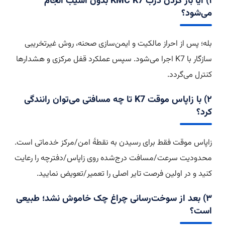
۱) آیا باز کردن درب KMC K7 بدون آسیب انجام
می‌شود؟
بله؛ پس از احراز مالکیت و ایمن‌سازی صحنه، روش غیرتخریبی
سازگار با K7 اجرا می‌شود. سپس عملکرد قفل مرکزی و هشدارها
کنترل می‌گردد.
۲) با زاپاس موقت K7 تا چه مسافتی می‌توان رانندگی
کرد؟
زاپاس موقت فقط برای رسیدن به نقطهٔ امن/مرکز خدماتی است.
محدودیت سرعت/مسافت درج‌شده روی زاپاس/دفترچه را رعایت
کنید و در اولین فرصت تایر اصلی را تعمیر/تعویض نمایید.
۳) بعد از سوخت‌رسانی چراغ چک خاموش نشد؛ طبیعی
است؟