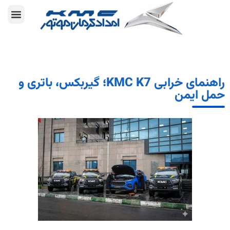
راهنمای خرابی KMC K7؛ گیربکس، باتری و
حمل ایمن