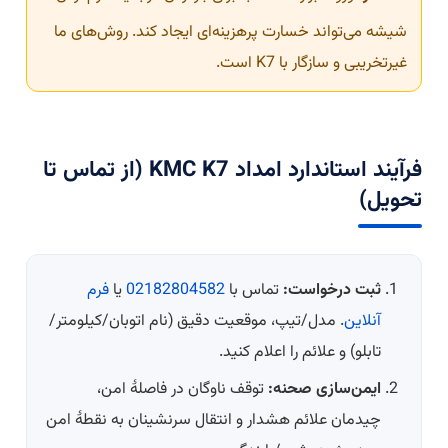
شیشه می‌تواند خسارت پرهزینه‌ای ایجاد کند. روش‌های ما
غیرتخریبی و سازگار با K7 است.
فرآیند استاندارد امداد KMC K7 (از تماس تا
تحویل)
ثبت درخواست:
تماس با
02182804582
یا
فرم
آنلاین
. مدل/تیپ، موقعیت دقیق (نام اتوبان/کیلومتر/
تابلو) و علائم را اعلام کنید.
ایمن‌سازی صحنه:
توقف ناوگان در فاصلهٔ امن،
چیدمان علائم هشدار و انتقال سرنشینان به نقطهٔ امن