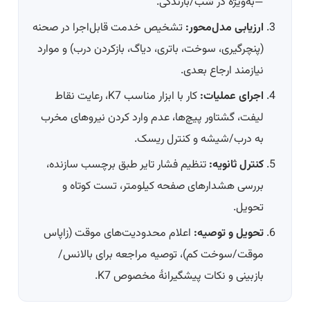
—به‌ویژه در شب/بارندگی.
ارزیابی مدل‌محور:
تشخیص خدمت قابل‌اجرا در صحنه
(پنچرگیری، سوخت، باتری، دیاگ، بازکردن درب) و موارد
نیازمند ارجاع بعدی.
اجرای عملیات:
کار با ابزار مناسب K7، رعایت نقاط
لیفت، گشتاور پیچ‌ها، عدم وارد کردن نیروهای مخرب
به درب/شیشه و کنترل ریسک.
کنترل ثانویه:
تنظیم فشار تایر طبق برچسب سازنده،
بررسی هشدارهای صفحه کیلومتر، تست کوتاه و
تحویل.
تحویل و توصیه:
اعلام محدودیت‌های موقت (زاپاس
موقت/سوخت کم)، توصیه مراجعه برای بالانس/
بازبینی و نکات پیشگیرانهٔ مخصوص K7.