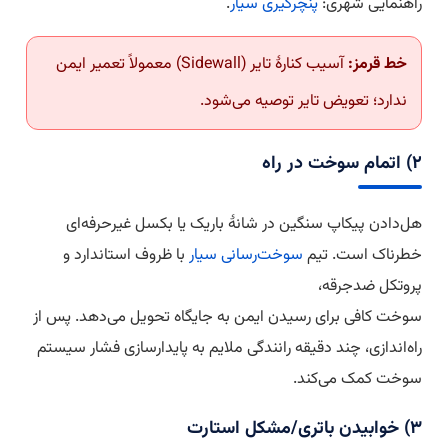
راهنمایی شهری:
پنچرگیری سیار
.
خط قرمز:
آسیب کنارهٔ تایر (Sidewall) معمولاً تعمیر ایمن
ندارد؛ تعویض تایر توصیه می‌شود.
۲) اتمام سوخت در راه
هل‌دادن پیکاپ سنگین در شانهٔ باریک یا بکسل غیرحرفه‌ای
خطرناک است. تیم
سوخت‌رسانی سیار
با ظروف استاندارد و
پروتکل ضدجرقه،
سوخت کافی برای رسیدن ایمن به جایگاه تحویل می‌دهد. پس از
راه‌اندازی، چند دقیقه رانندگی ملایم به پایدارسازی فشار سیستم
سوخت کمک می‌کند.
۳) خوابیدن باتری/مشکل استارت