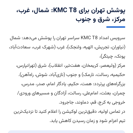
پوشش تهران برای KMC T8: شمال، غرب،
مرکز، شرق و جنوب
سرویس امداد KMC T8 سراسر تهران را پوشش می‌دهد: شمال
(نیاوران، تجریش، الهیه، ولنجک)، غرب (شهرک غرب، سعادت‌آباد،
پونک، چیتگر)،
مرکز (ولیعصر، کریمخان، هفت‌تیر، انقلاب)، شرق (تهرانپارس،
حکیمیه، رسالت، نارمک) و جنوب (نازی‌آباد، شوش، راه‌آهن).
بزرگراه‌های پرتردد: همت، حکیم، یادگار امام، صدر، مدرس،
چمران، بعثت، امام‌علی، رسالت، آزادگان و مسیرهای ورودی/
خروجی به کرج، قم، دماوند، جاجرود.
در تماس اولیه، دقیق‌ترین لوکیشن را اعلام کنید تا نزدیک‌ترین
تیم اعزام شود و زمان رسیدن کاهش یابد.