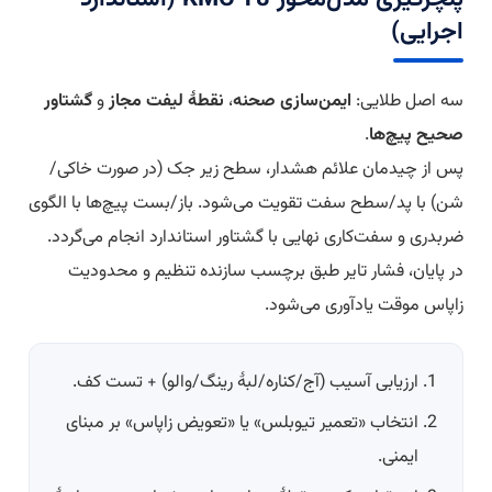
اجرایی)
سه اصل طلایی:
ایمن‌سازی صحنه
،
نقطهٔ لیفت مجاز
و
گشتاور
صحیح پیچ‌ها
.
پس از چیدمان علائم هشدار، سطح زیر جک (در صورت خاکی/
شن) با پد/سطح سفت تقویت می‌شود. باز/بست پیچ‌ها با الگوی
ضربدری و سفت‌کاری نهایی با گشتاور استاندارد انجام می‌گردد.
در پایان، فشار تایر طبق برچسب سازنده تنظیم و محدودیت
زاپاس موقت یادآوری می‌شود.
ارزیابی آسیب (آج/کناره/لبهٔ رینگ/والو) + تست کف.
انتخاب «تعمیر تیوبلس» یا «تعویض زاپاس» بر مبنای
ایمنی.