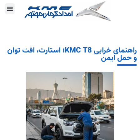
راهنمای خرابی KMC T8؛ استارت، افت توان
و حمل ایمن