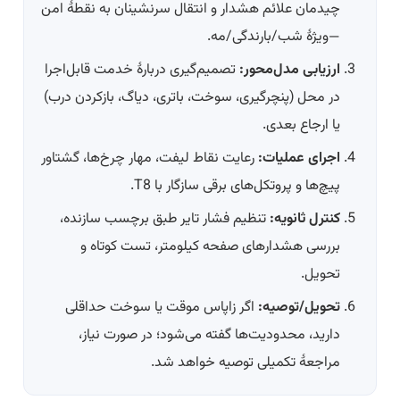
چیدمان علائم هشدار و انتقال سرنشینان به نقطهٔ امن
—ویژهٔ شب/بارندگی/مه.
ارزیابی مدل‌محور:
تصمیم‌گیری دربارهٔ خدمت قابل‌اجرا
در محل (پنچرگیری، سوخت، باتری، دیاگ، بازکردن درب)
یا ارجاع بعدی.
اجرای عملیات:
رعایت نقاط لیفت، مهار چرخ‌ها، گشتاور
پیچ‌ها و پروتکل‌های برقی سازگار با T8.
کنترل ثانویه:
تنظیم فشار تایر طبق برچسب سازنده،
بررسی هشدارهای صفحه کیلومتر، تست کوتاه و
تحویل.
تحویل/توصیه:
اگر زاپاس موقت یا سوخت حداقلی
دارید، محدودیت‌ها گفته می‌شود؛ در صورت نیاز،
مراجعهٔ تکمیلی توصیه خواهد شد.