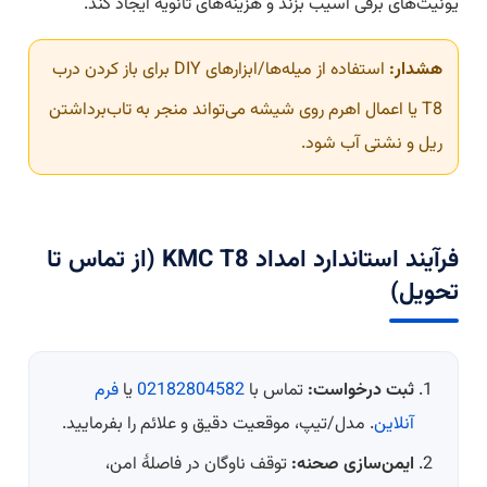
یونیت‌های برقی آسیب بزند و هزینه‌های ثانویه ایجاد کند.
هشدار:
استفاده از میله‌ها/ابزارهای DIY برای باز کردن درب
T8 یا اعمال اهرم روی شیشه می‌تواند منجر به تاب‌برداشتن
ریل و نشتی آب شود.
فرآیند استاندارد امداد KMC T8 (از تماس تا
تحویل)
ثبت درخواست:
تماس با
02182804582
یا
فرم
آنلاین
. مدل/تیپ، موقعیت دقیق و علائم را بفرمایید.
ایمن‌سازی صحنه:
توقف ناوگان در فاصلهٔ امن،