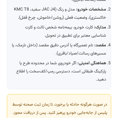
مشخصات خودرو:
مدل و رنگ (JAC J4 سفید، KMC T8
خاکستری)، وضعیت فعلی (روشن/خاموش، چرخ قفل).
مدارک:
کارت خودرو، بیمه‌نامه شخص ثالث و کارت
شناسایی معتبر برای تطبیق در تحویل.
مقصد:
نام تعمیرگاه یا آدرس دقیق مقصد (داخل نارمک، یا
مسیرهای رسالت/صیاد/باقری).
هماهنگی امنیتی:
اگر خودروی شما در محدوده طرح یا
پارکینگ طبقاتی است، دسترسی رمپ/کف‌سخت را اطلاع
دهید.
در صورت هرگونه حادثه یا برخورد، تا زمان ثبت صحنه توسط
پلیس از جابه‌جایی خودرو پرهیز کنید. پس از دریافت مجوز،